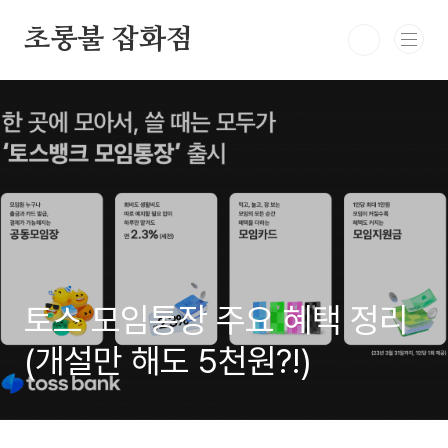
본문 바로가기
초롱불 잡화점
토스 모임통장 주요 혜택 정리
(개설만 해도 5천원?!)